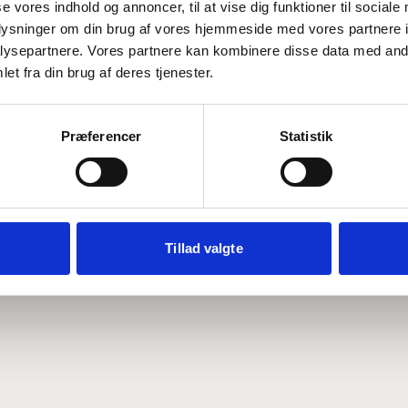
se vores indhold og annoncer, til at vise dig funktioner til sociale
oplysninger om din brug af vores hjemmeside med vores partnere i
ysepartnere. Vores partnere kan kombinere disse data med andr
Hvem er CEPOS
Analyser
et fra din brug af deres tjenester.
Vores værdier
Debat
Medarbejdere
ABCepos
Kontakt
Podcast
Præferencer
Statistik
Tillad valgte