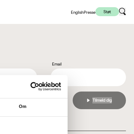
Støt
English
Presse
Email
l
privatlivspolitikken
Om