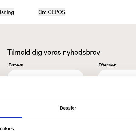
isning
Om CEPOS
Tilmeld dig vores nyhedsbrev
Fornavn
Efternavn
Jeg accepterer behandlingen af mine personoplysninger i henhold ti
Detaljer
ookies