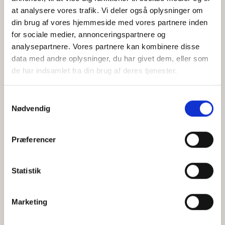
at analysere vores trafik. Vi deler også oplysninger om
din brug af vores hjemmeside med vores partnere inden
for sociale medier, annonceringspartnere og
Jeg accepterer behandlingen af mine personoplysninger i
analysepartnere. Vores partnere kan kombinere disse
henhold til
privatlivspolitikken
data med andre oplysninger, du har givet dem, eller som
de har indsamlet fra din brug af deres tjenester.
Samtykkevalg
Nødvendig
Præferencer
Statistik
Hvem er CEPOS
Analyser
Marketing
Vores værdier
Debat