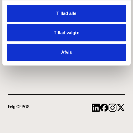
Medarbejdere
ABCepos
Tillad alle
Kontakt
Podcast
Tillad valgte
Uddannelse
Afvis
Cookie- og privatlivspolitik
Følg CEPOS