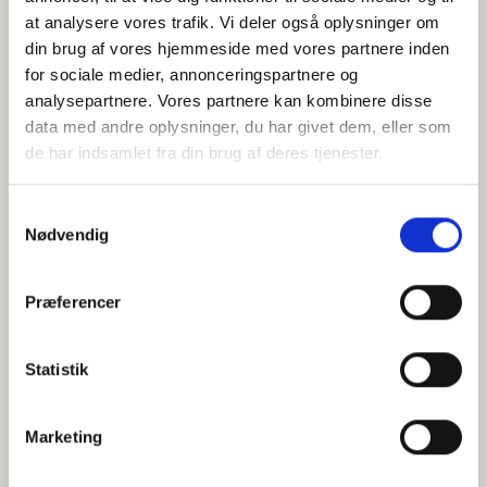
at analysere vores trafik. Vi deler også oplysninger om
din brug af vores hjemmeside med vores partnere inden
for sociale medier, annonceringspartnere og
Jeg accepterer behandlingen af mine personoplysninger i
analysepartnere. Vores partnere kan kombinere disse
henhold til
privatlivspolitikken
data med andre oplysninger, du har givet dem, eller som
de har indsamlet fra din brug af deres tjenester.
Samtykkevalg
Nødvendig
Præferencer
Statistik
Hvem er CEPOS
Analyser
Marketing
Vores værdier
Debat