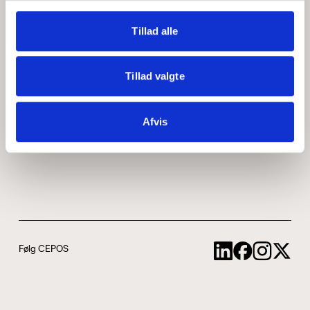
Medarbejdere
ABCepos
Tillad alle
Kontakt
Podcast
Tillad valgte
Uddannelse
Afvis
Cookie- og privatlivspolitik
Følg CEPOS