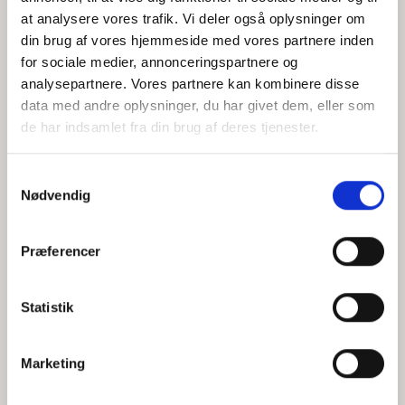
at analysere vores trafik. Vi deler også oplysninger om
din brug af vores hjemmeside med vores partnere inden
for sociale medier, annonceringspartnere og
Jeg accepterer behandlingen af mine personoplysninger i
analysepartnere. Vores partnere kan kombinere disse
henhold til
privatlivspolitikken
data med andre oplysninger, du har givet dem, eller som
de har indsamlet fra din brug af deres tjenester.
Samtykkevalg
Nødvendig
Præferencer
Statistik
Hvem er CEPOS
Analyser
Marketing
Vores værdier
Debat