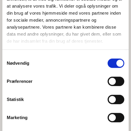
at analysere vores trafik. Vi deler også oplysninger om
din brug af vores hjemmeside med vores partnere inden
for sociale medier, annonceringspartnere og
Jeg accepterer behandlingen af mine personoplysninger i
analysepartnere. Vores partnere kan kombinere disse
henhold til
privatlivspolitikken
data med andre oplysninger, du har givet dem, eller som
de har indsamlet fra din brug af deres tjenester.
Samtykkevalg
Nødvendig
Præferencer
Statistik
Hvem er CEPOS
Analyser
Marketing
Vores værdier
Debat