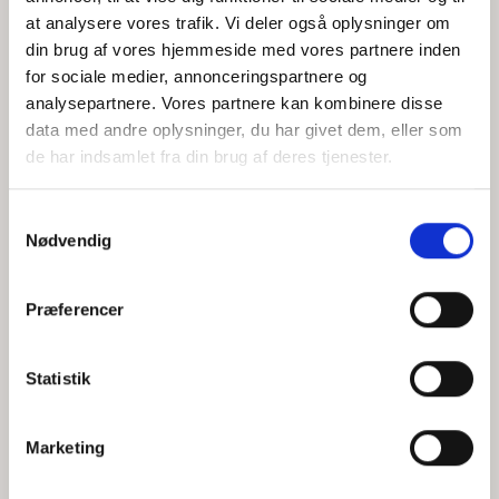
at analysere vores trafik. Vi deler også oplysninger om
din brug af vores hjemmeside med vores partnere inden
for sociale medier, annonceringspartnere og
Jeg accepterer behandlingen af mine personoplysninger i
analysepartnere. Vores partnere kan kombinere disse
henhold til
privatlivspolitikken
data med andre oplysninger, du har givet dem, eller som
de har indsamlet fra din brug af deres tjenester.
Samtykkevalg
Nødvendig
Præferencer
Statistik
Hvem er CEPOS
Analyser
Marketing
Vores værdier
Debat