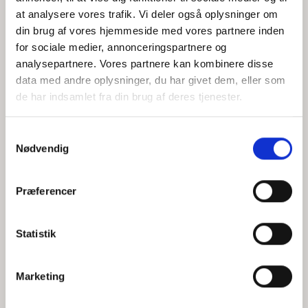
at analysere vores trafik. Vi deler også oplysninger om
din brug af vores hjemmeside med vores partnere inden
for sociale medier, annonceringspartnere og
Jeg accepterer behandlingen af mine personoplysninger i
analysepartnere. Vores partnere kan kombinere disse
henhold til
privatlivspolitikken
data med andre oplysninger, du har givet dem, eller som
de har indsamlet fra din brug af deres tjenester.
Samtykkevalg
Nødvendig
Præferencer
Statistik
Hvem er CEPOS
Analyser
Marketing
Vores værdier
Debat