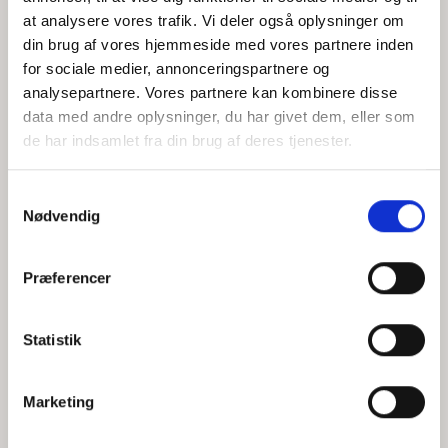
at analysere vores trafik. Vi deler også oplysninger om
din brug af vores hjemmeside med vores partnere inden
for sociale medier, annonceringspartnere og
Jeg accepterer behandlingen af mine personoplysninger i
analysepartnere. Vores partnere kan kombinere disse
henhold til
privatlivspolitikken
data med andre oplysninger, du har givet dem, eller som
de har indsamlet fra din brug af deres tjenester.
Samtykkevalg
Nødvendig
Præferencer
Statistik
Hvem er CEPOS
Analyser
Marketing
Vores værdier
Debat