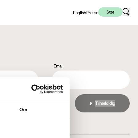
Støt
English
Presse
Email
l
privatlivspolitikken
Om