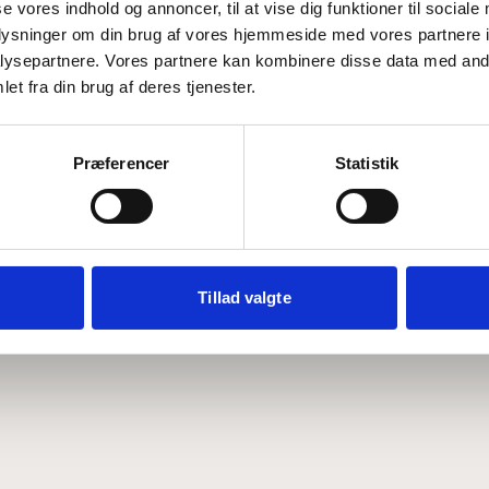
se vores indhold og annoncer, til at vise dig funktioner til sociale
oplysninger om din brug af vores hjemmeside med vores partnere i
ysepartnere. Vores partnere kan kombinere disse data med andr
Hvem er CEPOS
Analyser
et fra din brug af deres tjenester.
Vores værdier
Debat
Medarbejdere
ABCepos
Kontakt
Podcast
Præferencer
Statistik
Tillad valgte