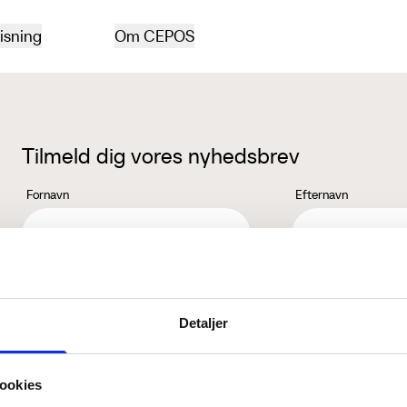
isning
Om CEPOS
Tilmeld dig vores nyhedsbrev
Fornavn
Efternavn
Jeg accepterer behandlingen af mine personoplysninger i henhold ti
Detaljer
ookies