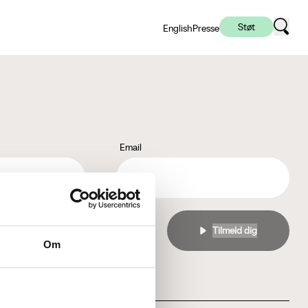
Støt
English
Presse
Email
l
privatlivspolitikken
Om