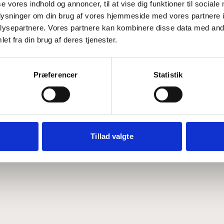
se vores indhold og annoncer, til at vise dig funktioner til sociale
oplysninger om din brug af vores hjemmeside med vores partnere i
ysepartnere. Vores partnere kan kombinere disse data med andr
Hvem er CEPOS
Analyser
et fra din brug af deres tjenester.
Vores værdier
Debat
Medarbejdere
ABCepos
Kontakt
Podcast
Præferencer
Statistik
Tillad valgte