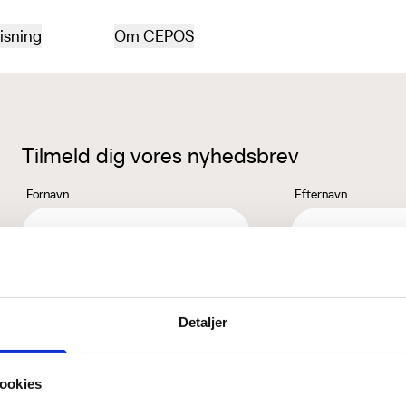
isning
Om CEPOS
Tilmeld dig vores nyhedsbrev
Fornavn
Efternavn
Jeg accepterer behandlingen af mine personoplysninger i henhold ti
Detaljer
ookies