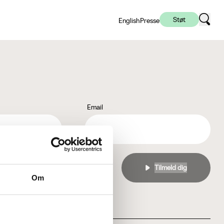
Støt
English
Presse
Email
l
privatlivspolitikken
Om