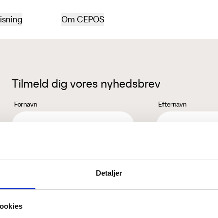
isning
Om CEPOS
Tilmeld dig vores nyhedsbrev
Fornavn
Efternavn
Jeg accepterer behandlingen af mine personoplysninger i henhold ti
Detaljer
ookies