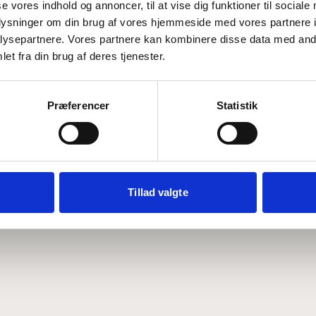
se vores indhold og annoncer, til at vise dig funktioner til sociale
oplysninger om din brug af vores hjemmeside med vores partnere i
ysepartnere. Vores partnere kan kombinere disse data med andr
Hvem er CEPOS
Analyser
et fra din brug af deres tjenester.
Vores værdier
Debat
Medarbejdere
ABCepos
Kontakt
Podcast
Præferencer
Statistik
Tillad valgte