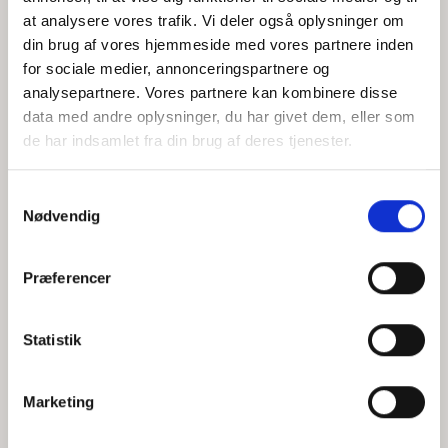
at analysere vores trafik. Vi deler også oplysninger om
din brug af vores hjemmeside med vores partnere inden
for sociale medier, annonceringspartnere og
Jeg accepterer behandlingen af mine personoplysninger i
analysepartnere. Vores partnere kan kombinere disse
henhold til
privatlivspolitikken
data med andre oplysninger, du har givet dem, eller som
de har indsamlet fra din brug af deres tjenester.
Samtykkevalg
Nødvendig
Præferencer
Statistik
Hvem er CEPOS
Analyser
Marketing
Vores værdier
Debat