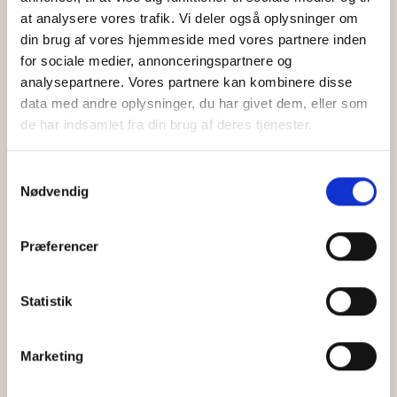
at analysere vores trafik. Vi deler også oplysninger om
din brug af vores hjemmeside med vores partnere inden
for sociale medier, annonceringspartnere og
Jeg accepterer behandlingen af mine personoplysninger i
analysepartnere. Vores partnere kan kombinere disse
henhold til
privatlivspolitikken
data med andre oplysninger, du har givet dem, eller som
de har indsamlet fra din brug af deres tjenester.
Samtykkevalg
Nødvendig
Præferencer
Statistik
Hvem er CEPOS
Analyser
Marketing
Vores værdier
Debat