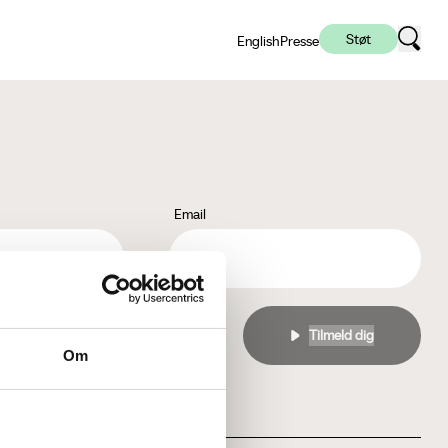
Støt
English
Presse
Email
l
privatlivspolitikken
Om