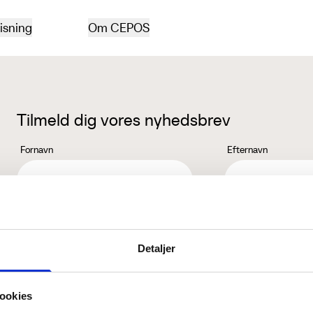
isning
Om CEPOS
Tilmeld dig vores nyhedsbrev
Fornavn
Efternavn
Jeg accepterer behandlingen af mine personoplysninger i henhold ti
Detaljer
ookies