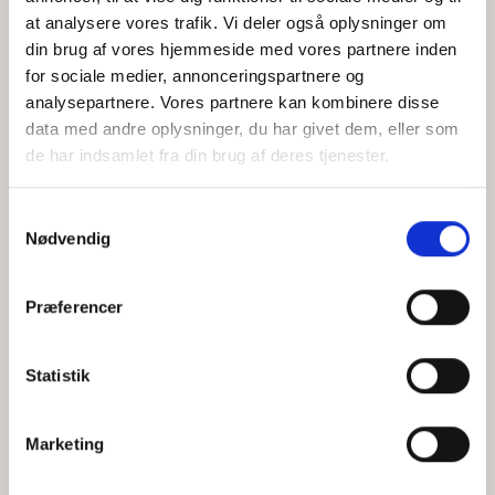
at analysere vores trafik. Vi deler også oplysninger om
din brug af vores hjemmeside med vores partnere inden
for sociale medier, annonceringspartnere og
Jeg accepterer behandlingen af mine personoplysninger i
analysepartnere. Vores partnere kan kombinere disse
henhold til
privatlivspolitikken
data med andre oplysninger, du har givet dem, eller som
de har indsamlet fra din brug af deres tjenester.
Samtykkevalg
Nødvendig
Præferencer
Statistik
Hvem er CEPOS
Analyser
Marketing
Vores værdier
Debat