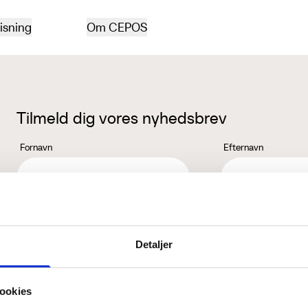
isning
Om CEPOS
Tilmeld dig vores nyhedsbrev
Fornavn
Efternavn
Jeg accepterer behandlingen af mine personoplysninger i henhold ti
Detaljer
ookies