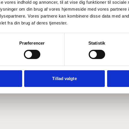
se vores indhold og annoncer, til at vise dig funktioner til sociale
oplysninger om din brug af vores hjemmeside med vores partnere i
ysepartnere. Vores partnere kan kombinere disse data med andr
Hvem er CEPOS
Analyser
et fra din brug af deres tjenester.
Vores værdier
Debat
Medarbejdere
ABCepos
Kontakt
Podcast
Præferencer
Statistik
Tillad valgte