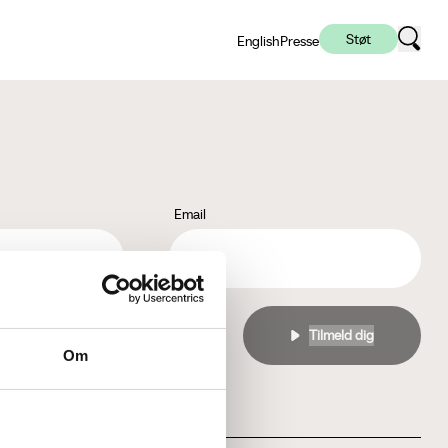
Støt
English
Presse
Email
l
privatlivspolitikken
Om