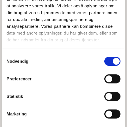
at analysere vores trafik. Vi deler også oplysninger om
din brug af vores hjemmeside med vores partnere inden
for sociale medier, annonceringspartnere og
Jeg accepterer behandlingen af mine personoplysninger i
analysepartnere. Vores partnere kan kombinere disse
henhold til
privatlivspolitikken
data med andre oplysninger, du har givet dem, eller som
de har indsamlet fra din brug af deres tjenester.
Samtykkevalg
Nødvendig
Præferencer
Statistik
Hvem er CEPOS
Analyser
Marketing
Vores værdier
Debat