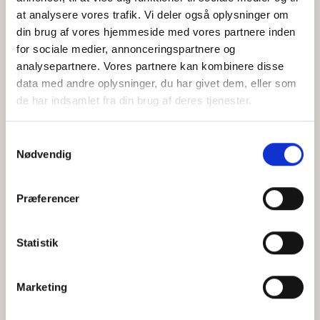
at analysere vores trafik. Vi deler også oplysninger om
din brug af vores hjemmeside med vores partnere inden
for sociale medier, annonceringspartnere og
Jeg accepterer behandlingen af mine personoplysninger i
analysepartnere. Vores partnere kan kombinere disse
henhold til
privatlivspolitikken
data med andre oplysninger, du har givet dem, eller som
de har indsamlet fra din brug af deres tjenester.
Samtykkevalg
Nødvendig
Præferencer
Statistik
Hvem er CEPOS
Analyser
Marketing
Vores værdier
Debat