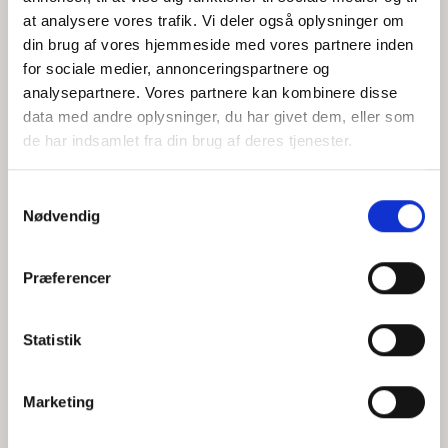
at analysere vores trafik. Vi deler også oplysninger om
din brug af vores hjemmeside med vores partnere inden
for sociale medier, annonceringspartnere og
Jeg accepterer behandlingen af mine personoplysninger i
analysepartnere. Vores partnere kan kombinere disse
henhold til
privatlivspolitikken
data med andre oplysninger, du har givet dem, eller som
de har indsamlet fra din brug af deres tjenester.
Samtykkevalg
Nødvendig
Præferencer
Statistik
Hvem er CEPOS
Analyser
Marketing
Vores værdier
Debat