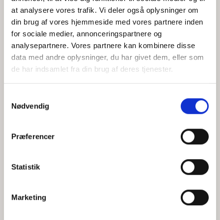
at analysere vores trafik. Vi deler også oplysninger om
din brug af vores hjemmeside med vores partnere inden
for sociale medier, annonceringspartnere og
Jeg accepterer behandlingen af mine personoplysninger i
analysepartnere. Vores partnere kan kombinere disse
henhold til
privatlivspolitikken
data med andre oplysninger, du har givet dem, eller som
de har indsamlet fra din brug af deres tjenester.
Samtykkevalg
Nødvendig
Præferencer
Statistik
Hvem er CEPOS
Analyser
Marketing
Vores værdier
Debat