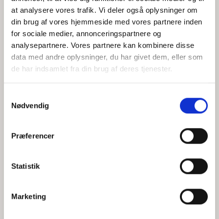
at analysere vores trafik. Vi deler også oplysninger om
din brug af vores hjemmeside med vores partnere inden
for sociale medier, annonceringspartnere og
Jeg accepterer behandlingen af mine personoplysninger i
analysepartnere. Vores partnere kan kombinere disse
henhold til
privatlivspolitikken
data med andre oplysninger, du har givet dem, eller som
de har indsamlet fra din brug af deres tjenester.
Samtykkevalg
Nødvendig
Præferencer
Statistik
Hvem er CEPOS
Analyser
Marketing
Vores værdier
Debat