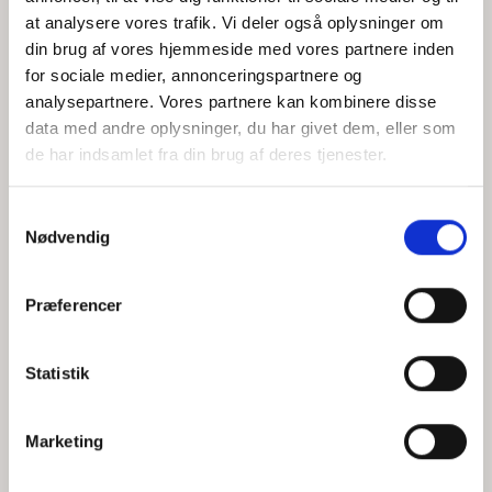
at analysere vores trafik. Vi deler også oplysninger om
din brug af vores hjemmeside med vores partnere inden
for sociale medier, annonceringspartnere og
Jeg accepterer behandlingen af mine personoplysninger i
analysepartnere. Vores partnere kan kombinere disse
henhold til
privatlivspolitikken
data med andre oplysninger, du har givet dem, eller som
de har indsamlet fra din brug af deres tjenester.
Samtykkevalg
Nødvendig
Præferencer
Statistik
Hvem er CEPOS
Analyser
Marketing
Vores værdier
Debat