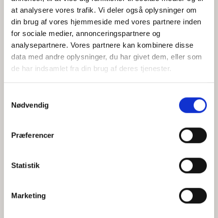
at analysere vores trafik. Vi deler også oplysninger om
din brug af vores hjemmeside med vores partnere inden
for sociale medier, annonceringspartnere og
Jeg accepterer behandlingen af mine personoplysninger i
analysepartnere. Vores partnere kan kombinere disse
henhold til
privatlivspolitikken
data med andre oplysninger, du har givet dem, eller som
de har indsamlet fra din brug af deres tjenester.
Samtykkevalg
Nødvendig
Præferencer
Statistik
Hvem er CEPOS
Analyser
Marketing
Vores værdier
Debat