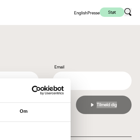
Støt
English
Presse
Email
l
privatlivspolitikken
Om