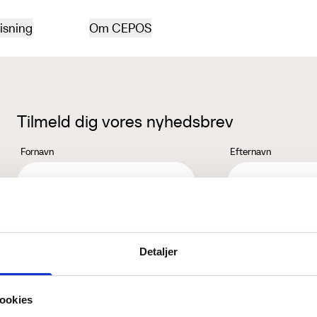
isning
Om CEPOS
Tilmeld dig vores nyhedsbrev
Fornavn
Efternavn
Jeg accepterer behandlingen af mine personoplysninger i henhold ti
Detaljer
ookies