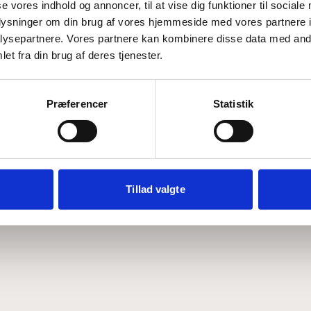
se vores indhold og annoncer, til at vise dig funktioner til sociale
oplysninger om din brug af vores hjemmeside med vores partnere i
ysepartnere. Vores partnere kan kombinere disse data med andr
Hvem er CEPOS
Analyser
et fra din brug af deres tjenester.
Vores værdier
Debat
Medarbejdere
ABCepos
Kontakt
Podcast
Præferencer
Statistik
Tillad valgte