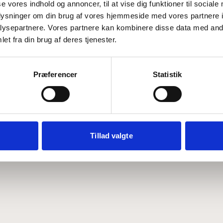
se vores indhold og annoncer, til at vise dig funktioner til sociale
oplysninger om din brug af vores hjemmeside med vores partnere i
ysepartnere. Vores partnere kan kombinere disse data med andr
Hvem er CEPOS
Analyser
et fra din brug af deres tjenester.
Vores værdier
Debat
Medarbejdere
ABCepos
Kontakt
Podcast
Præferencer
Statistik
Tillad valgte