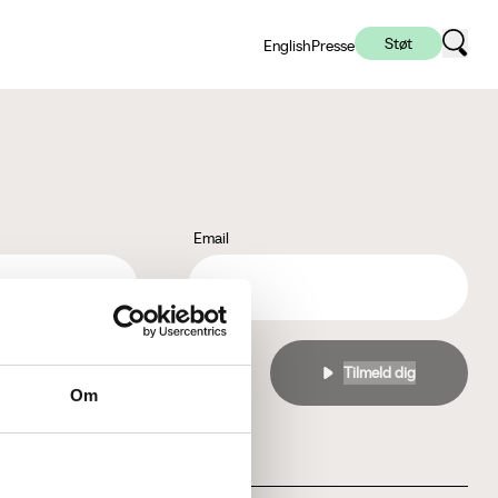
Støt
English
Presse
Email
l
privatlivspolitikken
Om