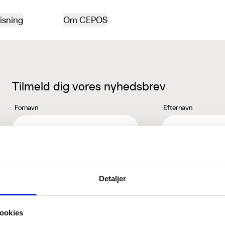
isning
Om CEPOS
Tilmeld dig vores nyhedsbrev
Fornavn
Efternavn
Jeg accepterer behandlingen af mine personoplysninger i henhold ti
Detaljer
ookies