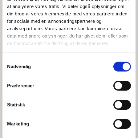
at analysere vores trafik. Vi deler også oplysninger om
din brug af vores hjemmeside med vores partnere inden
for sociale medier, annonceringspartnere og
Jeg accepterer behandlingen af mine personoplysninger i
analysepartnere. Vores partnere kan kombinere disse
henhold til
privatlivspolitikken
data med andre oplysninger, du har givet dem, eller som
de har indsamlet fra din brug af deres tjenester.
Samtykkevalg
Nødvendig
Præferencer
Statistik
Hvem er CEPOS
Analyser
Marketing
Vores værdier
Debat