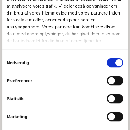
at analysere vores trafik. Vi deler også oplysninger om
din brug af vores hjemmeside med vores partnere inden
for sociale medier, annonceringspartnere og
Jeg accepterer behandlingen af mine personoplysninger i
analysepartnere. Vores partnere kan kombinere disse
henhold til
privatlivspolitikken
data med andre oplysninger, du har givet dem, eller som
de har indsamlet fra din brug af deres tjenester.
Samtykkevalg
Nødvendig
Præferencer
Statistik
Hvem er CEPOS
Analyser
Marketing
Vores værdier
Debat