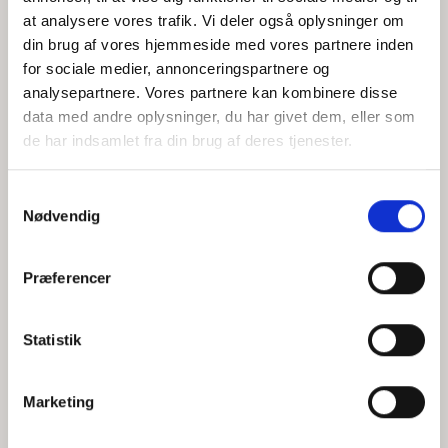
at analysere vores trafik. Vi deler også oplysninger om
din brug af vores hjemmeside med vores partnere inden
for sociale medier, annonceringspartnere og
Jeg accepterer behandlingen af mine personoplysninger i
analysepartnere. Vores partnere kan kombinere disse
henhold til
privatlivspolitikken
data med andre oplysninger, du har givet dem, eller som
de har indsamlet fra din brug af deres tjenester.
Samtykkevalg
Nødvendig
Præferencer
Statistik
Hvem er CEPOS
Analyser
Marketing
Vores værdier
Debat