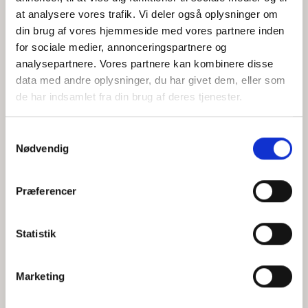
at analysere vores trafik. Vi deler også oplysninger om
din brug af vores hjemmeside med vores partnere inden
for sociale medier, annonceringspartnere og
Jeg accepterer behandlingen af mine personoplysninger i
analysepartnere. Vores partnere kan kombinere disse
henhold til
privatlivspolitikken
data med andre oplysninger, du har givet dem, eller som
de har indsamlet fra din brug af deres tjenester.
Samtykkevalg
Nødvendig
Præferencer
Statistik
Hvem er CEPOS
Analyser
Marketing
Vores værdier
Debat