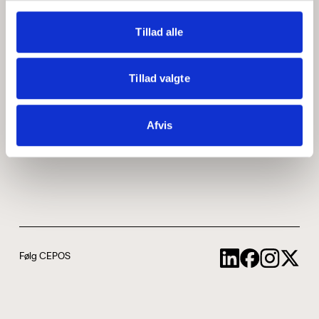
Medarbejdere
ABCepos
Tillad alle
Kontakt
Podcast
Tillad valgte
Uddannelse
Afvis
Cookie- og privatlivspolitik
Følg CEPOS