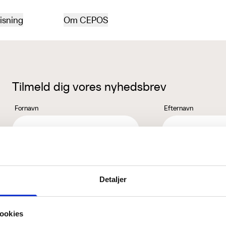
isning
Om CEPOS
Tilmeld dig vores nyhedsbrev
Fornavn
Efternavn
Jeg accepterer behandlingen af mine personoplysninger i henhold ti
Detaljer
ookies