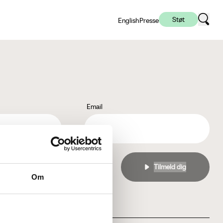
Støt
English
Presse
Email
l
privatlivspolitikken
Om