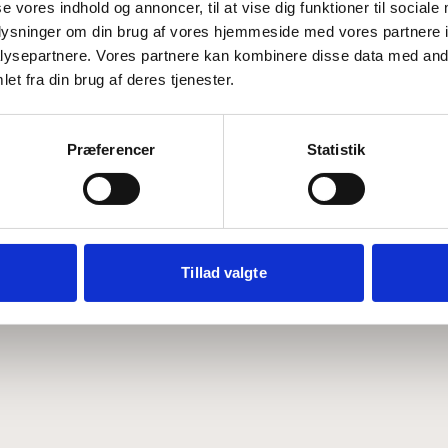
se vores indhold og annoncer, til at vise dig funktioner til sociale
oplysninger om din brug af vores hjemmeside med vores partnere i
ysepartnere. Vores partnere kan kombinere disse data med andr
Hvem er CEPOS
Analyser
et fra din brug af deres tjenester.
Vores værdier
Debat
Medarbejdere
ABCepos
Kontakt
Podcast
Præferencer
Statistik
Tillad valgte