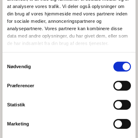
at analysere vores trafik. Vi deler også oplysninger om
din brug af vores hjemmeside med vores partnere inden
for sociale medier, annonceringspartnere og
Jeg accepterer behandlingen af mine personoplysninger i
analysepartnere. Vores partnere kan kombinere disse
henhold til
privatlivspolitikken
data med andre oplysninger, du har givet dem, eller som
de har indsamlet fra din brug af deres tjenester.
Samtykkevalg
Nødvendig
Præferencer
Statistik
Hvem er CEPOS
Analyser
Marketing
Vores værdier
Debat