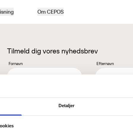
isning
Om CEPOS
Tilmeld dig vores nyhedsbrev
Fornavn
Efternavn
Jeg accepterer behandlingen af mine personoplysninger i henhold ti
Detaljer
ookies