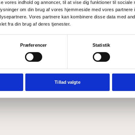
se vores indhold og annoncer, til at vise dig funktioner til sociale
oplysninger om din brug af vores hjemmeside med vores partnere i
ysepartnere. Vores partnere kan kombinere disse data med andr
Hvem er CEPOS
Analyser
et fra din brug af deres tjenester.
Vores værdier
Debat
Medarbejdere
ABCepos
Kontakt
Podcast
Præferencer
Statistik
Tillad valgte