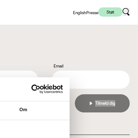
Støt
English
Presse
Email
l
privatlivspolitikken
Om