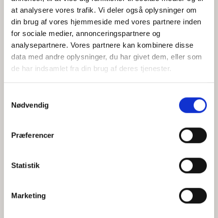
at analysere vores trafik. Vi deler også oplysninger om
din brug af vores hjemmeside med vores partnere inden
for sociale medier, annonceringspartnere og
Jeg accepterer behandlingen af mine personoplysninger i
analysepartnere. Vores partnere kan kombinere disse
henhold til
privatlivspolitikken
data med andre oplysninger, du har givet dem, eller som
de har indsamlet fra din brug af deres tjenester.
Samtykkevalg
Nødvendig
Præferencer
Statistik
Hvem er CEPOS
Analyser
Marketing
Vores værdier
Debat