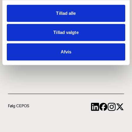
Medarbejdere
ABCepos
Tillad alle
Kontakt
Podcast
Tillad valgte
Uddannelse
Afvis
Cookie- og privatlivspolitik
Følg CEPOS