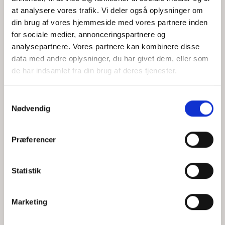
at analysere vores trafik. Vi deler også oplysninger om
din brug af vores hjemmeside med vores partnere inden
for sociale medier, annonceringspartnere og
Jeg accepterer behandlingen af mine personoplysninger i
analysepartnere. Vores partnere kan kombinere disse
henhold til
privatlivspolitikken
data med andre oplysninger, du har givet dem, eller som
de har indsamlet fra din brug af deres tjenester.
Samtykkevalg
Nødvendig
Præferencer
Statistik
Hvem er CEPOS
Analyser
Marketing
Vores værdier
Debat