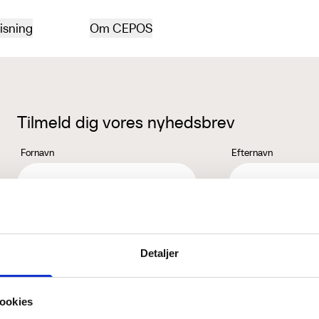
isning
Om CEPOS
Tilmeld dig vores nyhedsbrev
Fornavn
Efternavn
Jeg accepterer behandlingen af mine personoplysninger i henhold ti
Detaljer
ookies