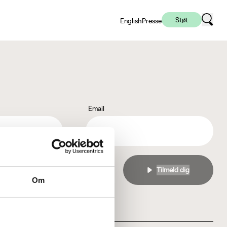
Støt
English
Presse
Email
l
privatlivspolitikken
Om