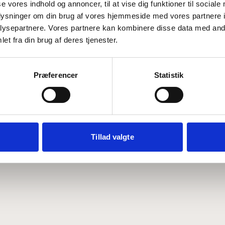
se vores indhold og annoncer, til at vise dig funktioner til sociale
oplysninger om din brug af vores hjemmeside med vores partnere i
ysepartnere. Vores partnere kan kombinere disse data med andr
Hvem er CEPOS
Analyser
et fra din brug af deres tjenester.
Vores værdier
Debat
Medarbejdere
ABCepos
Kontakt
Podcast
Præferencer
Statistik
Tillad valgte