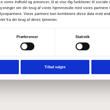
se vores indhold og annoncer, til at vise dig funktioner til sociale
oplysninger om din brug af vores hjemmeside med vores partnere i
ysepartnere. Vores partnere kan kombinere disse data med andr
Hvem er CEPOS
Analyser
et fra din brug af deres tjenester.
Vores værdier
Debat
Medarbejdere
ABCepos
Kontakt
Podcast
Præferencer
Statistik
Tillad valgte