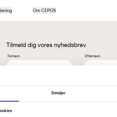
isning
Om CEPOS
Tilmeld dig vores nyhedsbrev
Fornavn
Efternavn
Jeg accepterer behandlingen af mine personoplysninger i henhold ti
Detaljer
ookies