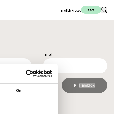
Støt
English
Presse
Email
l
privatlivspolitikken
Om