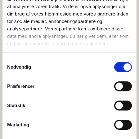
at analysere vores trafik. Vi deler også oplysninger om
din brug af vores hjemmeside med vores partnere inden
for sociale medier, annonceringspartnere og
Jeg accepterer behandlingen af mine personoplysninger i
analysepartnere. Vores partnere kan kombinere disse
henhold til
privatlivspolitikken
data med andre oplysninger, du har givet dem, eller som
de har indsamlet fra din brug af deres tjenester.
Samtykkevalg
Nødvendig
Præferencer
Statistik
Hvem er CEPOS
Analyser
Marketing
Vores værdier
Debat