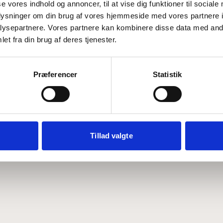
se vores indhold og annoncer, til at vise dig funktioner til sociale
oplysninger om din brug af vores hjemmeside med vores partnere i
ysepartnere. Vores partnere kan kombinere disse data med andr
Hvem er CEPOS
Analyser
et fra din brug af deres tjenester.
Vores værdier
Debat
Medarbejdere
ABCepos
Kontakt
Podcast
Præferencer
Statistik
Tillad valgte