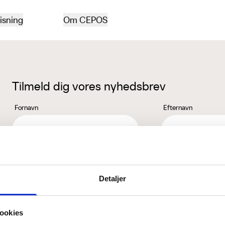
isning
Om CEPOS
Tilmeld dig vores nyhedsbrev
Fornavn
Efternavn
Jeg accepterer behandlingen af mine personoplysninger i henhold ti
Detaljer
ookies