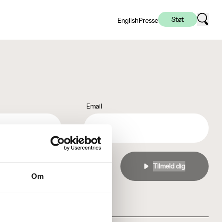
Støt
English
Presse
Email
l
privatlivspolitikken
Om