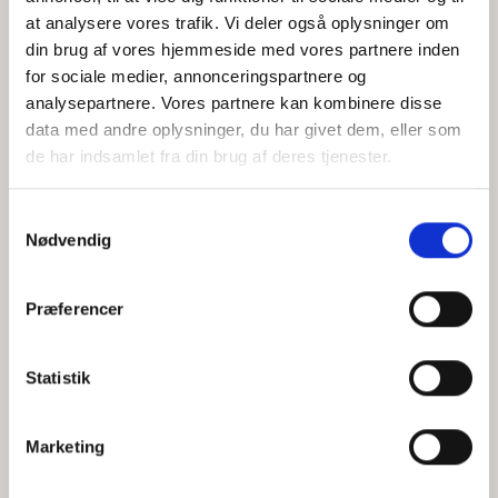
at analysere vores trafik. Vi deler også oplysninger om
din brug af vores hjemmeside med vores partnere inden
for sociale medier, annonceringspartnere og
Jeg accepterer behandlingen af mine personoplysninger i
analysepartnere. Vores partnere kan kombinere disse
henhold til
privatlivspolitikken
data med andre oplysninger, du har givet dem, eller som
de har indsamlet fra din brug af deres tjenester.
Samtykkevalg
Nødvendig
Præferencer
Statistik
Hvem er CEPOS
Analyser
Marketing
Vores værdier
Debat