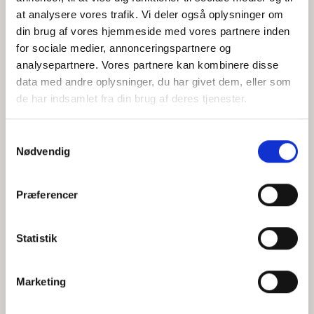
at analysere vores trafik. Vi deler også oplysninger om
din brug af vores hjemmeside med vores partnere inden
for sociale medier, annonceringspartnere og
Jeg accepterer behandlingen af mine personoplysninger i
analysepartnere. Vores partnere kan kombinere disse
henhold til
privatlivspolitikken
data med andre oplysninger, du har givet dem, eller som
de har indsamlet fra din brug af deres tjenester.
Samtykkevalg
Nødvendig
Præferencer
Statistik
Hvem er CEPOS
Analyser
Marketing
Vores værdier
Debat