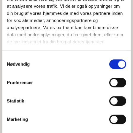
at analysere vores trafik. Vi deler også oplysninger om
din brug af vores hjemmeside med vores partnere inden
for sociale medier, annonceringspartnere og
Jeg accepterer behandlingen af mine personoplysninger i
analysepartnere. Vores partnere kan kombinere disse
henhold til
privatlivspolitikken
data med andre oplysninger, du har givet dem, eller som
de har indsamlet fra din brug af deres tjenester.
Samtykkevalg
Nødvendig
Præferencer
Statistik
Hvem er CEPOS
Analyser
Marketing
Vores værdier
Debat