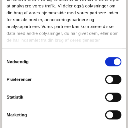
at analysere vores trafik. Vi deler også oplysninger om
din brug af vores hjemmeside med vores partnere inden
for sociale medier, annonceringspartnere og
Jeg accepterer behandlingen af mine personoplysninger i
analysepartnere. Vores partnere kan kombinere disse
henhold til
privatlivspolitikken
data med andre oplysninger, du har givet dem, eller som
de har indsamlet fra din brug af deres tjenester.
Samtykkevalg
Nødvendig
Præferencer
Statistik
Hvem er CEPOS
Analyser
Marketing
Vores værdier
Debat