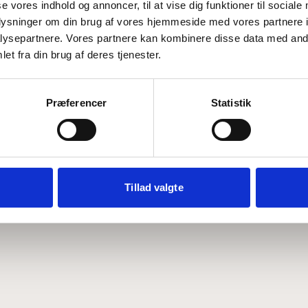
se vores indhold og annoncer, til at vise dig funktioner til sociale
oplysninger om din brug af vores hjemmeside med vores partnere i
ysepartnere. Vores partnere kan kombinere disse data med andr
Hvem er CEPOS
Analyser
et fra din brug af deres tjenester.
Vores værdier
Debat
Medarbejdere
ABCepos
Kontakt
Podcast
Præferencer
Statistik
Tillad valgte