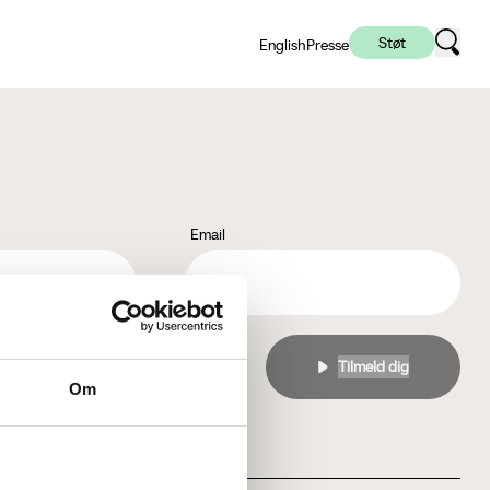
Støt
English
Presse
Email
l
privatlivspolitikken
Om