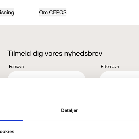
isning
Om CEPOS
Tilmeld dig vores nyhedsbrev
Fornavn
Efternavn
Jeg accepterer behandlingen af mine personoplysninger i henhold ti
Detaljer
ookies