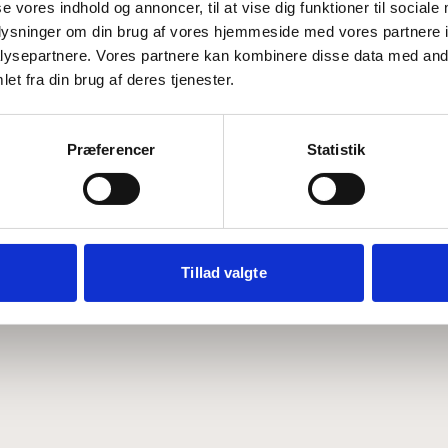
se vores indhold og annoncer, til at vise dig funktioner til sociale
oplysninger om din brug af vores hjemmeside med vores partnere i
ysepartnere. Vores partnere kan kombinere disse data med andr
Hvem er CEPOS
Analyser
et fra din brug af deres tjenester.
Vores værdier
Debat
Medarbejdere
ABCepos
Kontakt
Podcast
Præferencer
Statistik
Tillad valgte