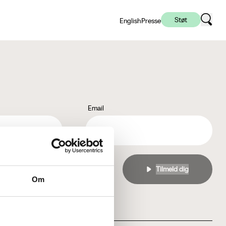
Støt
English
Presse
Email
l
privatlivspolitikken
Om