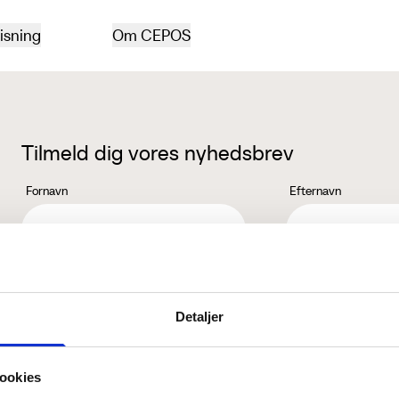
isning
Om CEPOS
Tilmeld dig vores nyhedsbrev
Fornavn
Efternavn
Jeg accepterer behandlingen af mine personoplysninger i henhold ti
Detaljer
ookies