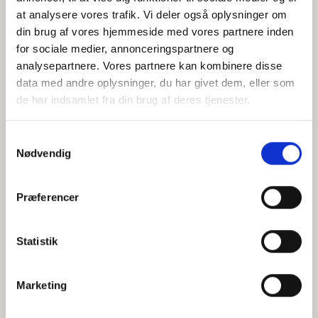
at analysere vores trafik. Vi deler også oplysninger om
din brug af vores hjemmeside med vores partnere inden
for sociale medier, annonceringspartnere og
Jeg accepterer behandlingen af mine personoplysninger i
analysepartnere. Vores partnere kan kombinere disse
henhold til
privatlivspolitikken
data med andre oplysninger, du har givet dem, eller som
de har indsamlet fra din brug af deres tjenester.
Samtykkevalg
Nødvendig
Præferencer
Statistik
Hvem er CEPOS
Analyser
Marketing
Vores værdier
Debat