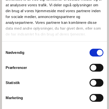
at analysere vores trafik. Vi deler også oplysninger om
din brug af vores hjemmeside med vores partnere inden
for sociale medier, annonceringspartnere og
Jeg accepterer behandlingen af mine personoplysninger i
analysepartnere. Vores partnere kan kombinere disse
henhold til
privatlivspolitikken
data med andre oplysninger, du har givet dem, eller som
de har indsamlet fra din brug af deres tjenester.
Samtykkevalg
Nødvendig
Præferencer
Statistik
Hvem er CEPOS
Analyser
Marketing
Vores værdier
Debat