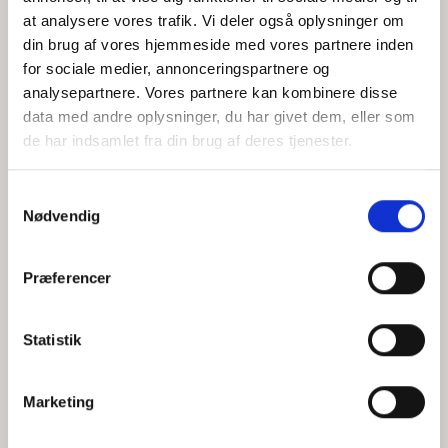
at analysere vores trafik. Vi deler også oplysninger om
din brug af vores hjemmeside med vores partnere inden
for sociale medier, annonceringspartnere og
Jeg accepterer behandlingen af mine personoplysninger i
analysepartnere. Vores partnere kan kombinere disse
henhold til
privatlivspolitikken
data med andre oplysninger, du har givet dem, eller som
de har indsamlet fra din brug af deres tjenester.
Samtykkevalg
Nødvendig
Præferencer
Statistik
Hvem er CEPOS
Analyser
Marketing
Vores værdier
Debat