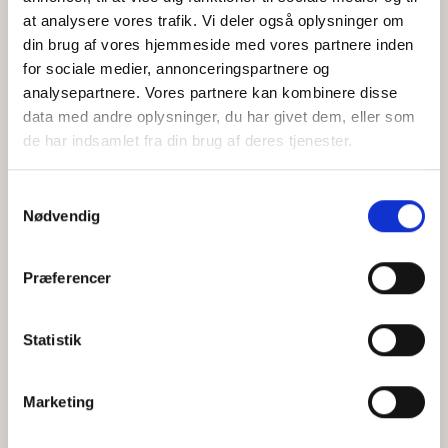
at analysere vores trafik. Vi deler også oplysninger om
din brug af vores hjemmeside med vores partnere inden
for sociale medier, annonceringspartnere og
Jeg accepterer behandlingen af mine personoplysninger i
analysepartnere. Vores partnere kan kombinere disse
henhold til
privatlivspolitikken
data med andre oplysninger, du har givet dem, eller som
de har indsamlet fra din brug af deres tjenester.
Samtykkevalg
Nødvendig
Præferencer
Statistik
Hvem er CEPOS
Analyser
Marketing
Vores værdier
Debat