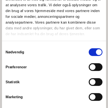
at analysere vores trafik. Vi deler også oplysninger om
din brug af vores hjemmeside med vores partnere inden
for sociale medier, annonceringspartnere og
Jeg accepterer behandlingen af mine personoplysninger i
analysepartnere. Vores partnere kan kombinere disse
henhold til
privatlivspolitikken
data med andre oplysninger, du har givet dem, eller som
de har indsamlet fra din brug af deres tjenester.
Samtykkevalg
Nødvendig
Præferencer
Statistik
Hvem er CEPOS
Analyser
Marketing
Vores værdier
Debat